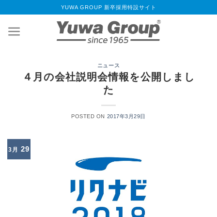
Skip
YUWA GROUP 新卒採用特設サイト
to
content
ニュース
４月の会社説明会情報を公開しまし
た
POSTED ON
2017年3月29日
29
3月